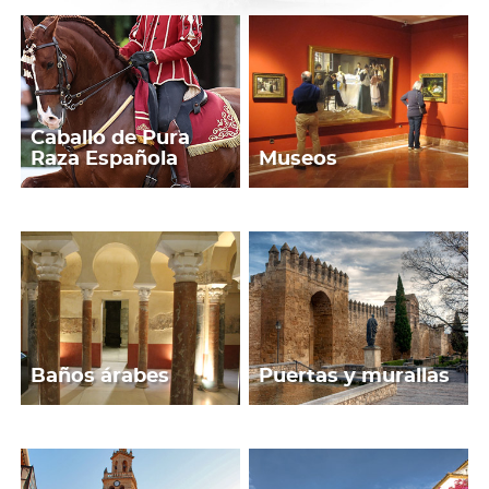
Caballo de Pura
Raza Española
Museos
Baños árabes
Puertas y murallas