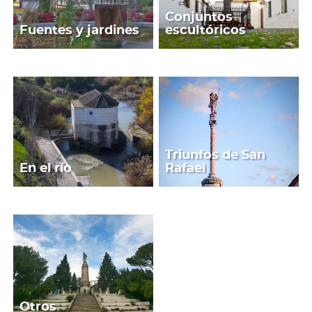
Conjuntos
Fuentes y jardines
escultóricos
Triunfos de San
En el río
Rafael
Otros