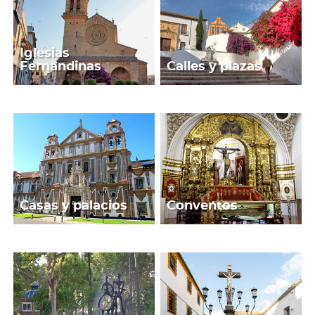
Iglesias
Fernandinas
Calles y plazas
Casas y palacios
Conventos