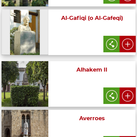
Al-Gafiqi (o Al-Gafeqi)
Alhakem II
Averroes