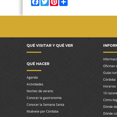
QUÉ VISITAR Y QUÉ VER
INFOR
Informació
QUÉ HACER
Oficinas 
Guías tur
Agenda
Córdoba
Actividades
Horarios
Noches de verano
10 razone
Conocer la gastronomía
Cómo lle
Conocer la Semana Santa
Dónde do
Muévete por Córdoba
Dónde c