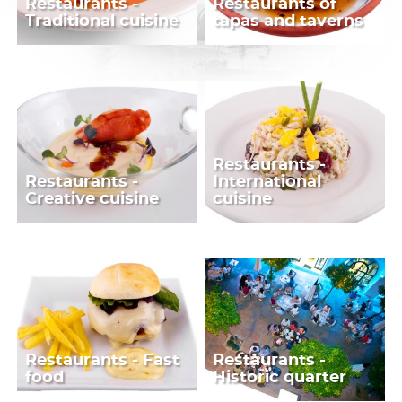
Restaurants -
Restaurants of
Traditional cuisine
tapas and taverns
Restaurants -
Restaurants -
International
Creative cuisine
cuisine
Restaurants - Fast
Restaurants -
food
Historic quarter