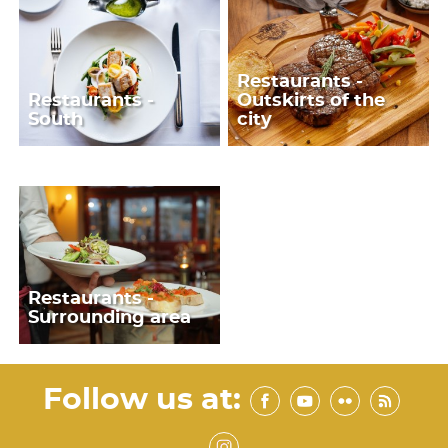
Restaurants -
Restaurants -
Outskirts of the
South
city
Restaurants -
Surrounding area
Follow us at: