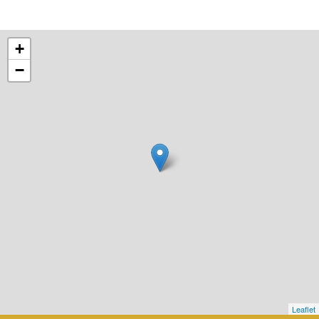
+
−
Leaflet