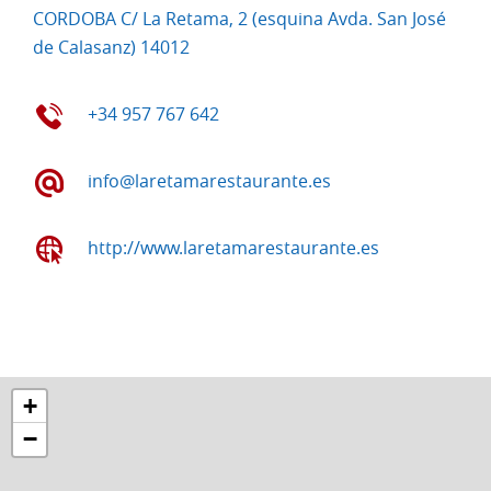
CORDOBA C/ La Retama, 2 (esquina Avda. San José
de Calasanz) 14012
+34 957 767 642
info@laretamarestaurante.es
http://www.laretamarestaurante.es
+
−