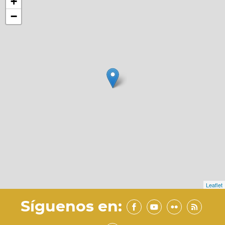
+
−
Leaflet
Síguenos en: