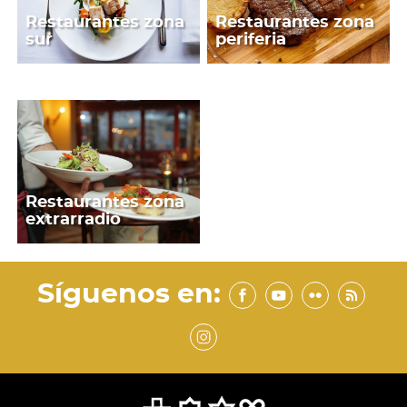
Restaurantes zona
Restaurantes zona
sur
periferia
Restaurantes zona
extrarradio
Síguenos en: