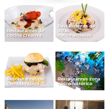
Restaurantes de
Restaurantes de
otras
cocina creativa
nacionalidades
Restaurantes de
Restaurantes zona
comida rápida
casco histórico