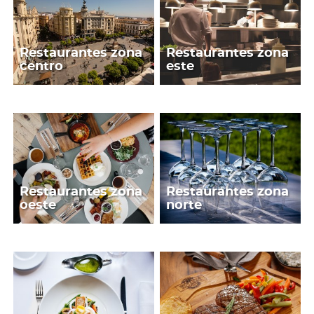
Restaurantes zona
Restaurantes zona
centro
este
Restaurantes zona
Restaurantes zona
oeste
norte