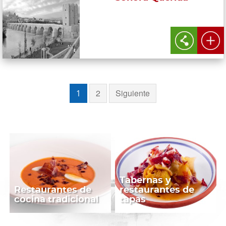
2
Siguiente
1
Tabernas y
Restaurantes de
restaurantes de
cocina tradicional
tapas