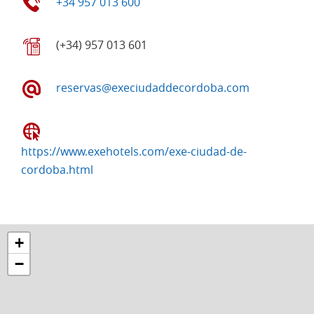
+34 957 013 600
(+34) 957 013 601
reservas@execiudaddecordoba.com
https://www.exehotels.com/exe-ciudad-de-
cordoba.html
+
−