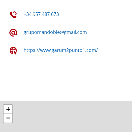
+34 957 487 673
grupomandoble@gmail.com
https://www.garum2punto1.com/
+
−