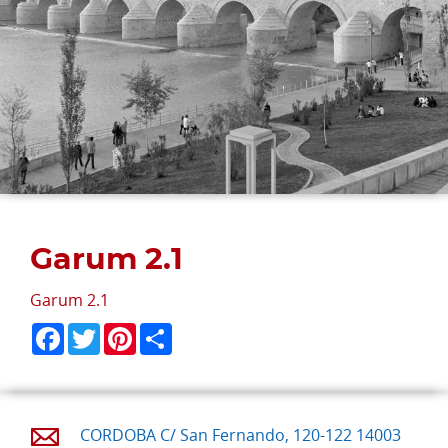
Garum 2.1
Garum 2.1
Facebook
Twitter
Pinterest
Share
CORDOBA C/ San Fernando, 120-122 14003