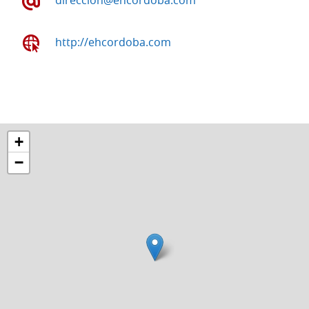
http://ehcordoba.com
+
−