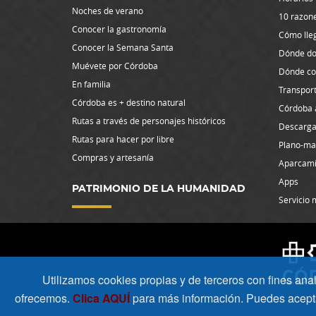
Noches de verano
10 razone
Conocer la gastronomía
Cómo lle
Conocer la Semana Santa
Dónde do
Muévete por Córdoba
Dónde c
En familia
Transpor
Córdoba es + destino natural
Córdoba 
Rutas a través de personajes históricos
Descarga
Rutas para hacer por libre
Plano-ma
Compras y artesanía
Aparcami
Apps
PATRIMONIO DE LA HUMANIDAD
Servicio 
Utilizamos cookies propias y de terceros con fines analít
ofrecemos.
Clica AQUÍ
para más información. Puedes acepta