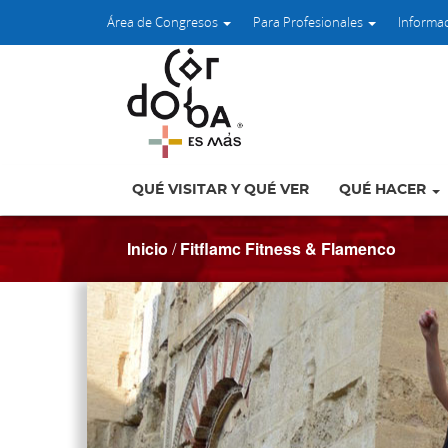
Área de Congresos
Para Profesionales
Informa
QUÉ VISITAR Y QUÉ VER
QUÉ HACER
Inicio
/
Fitflamc Fitness & Flamenco