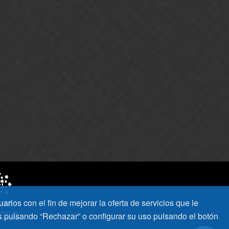
uarios con el fin de mejorar la oferta de servicios que le
s pulsando “Rechazar” o configurar su uso pulsando el botón