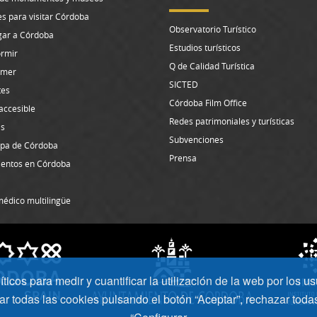
s para visitar Córdoba
Observatorio Turístico
gar a Córdoba
Estudios turísticos
rmir
Q de Calidad Turística
omer
SICTED
tes
Córdoba Film Office
accesible
Redes patrimoniales y turísticas
s
Subvenciones
pa de Córdoba
Prensa
entos en Córdoba
médico multilingüe
icos para medir y cuantificar la utilización de la web por los us
r todas las cookies pulsando el botón “Aceptar”, rechazar toda