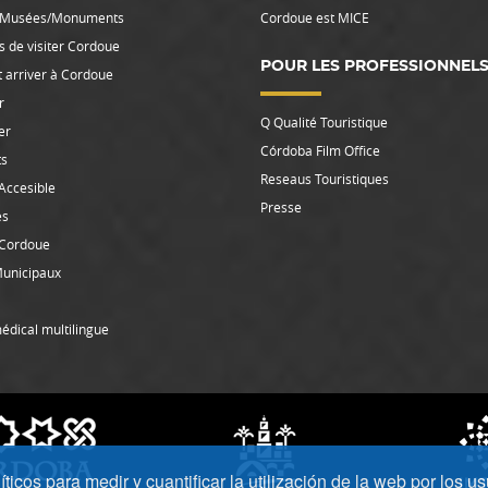
 Musées/Monuments
Cordoue est MICE
s de visiter Cordoue
POUR LES PROFESSIONNEL
arriver à Cordoue
r
Q Qualité Touristique
er
Córdoba Film Office
ts
Reseaus Touristiques
Accesible
Presse
es
 Cordoue
Municipaux
édical multilingue
icos para medir y cuantificar la utilización de la web por los us