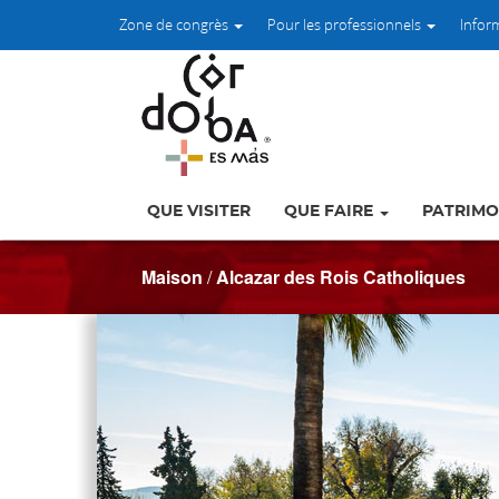
Zone de congrès
Pour les professionnels
Infor
QUE VISITER
QUE FAIRE
PATRIMO
Maison
/
Alcazar des Rois Catholiques