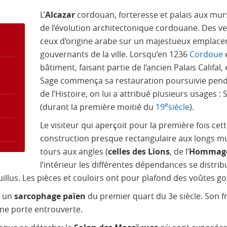
L’
Alcazar
cordouan, forteresse et palais aux murs
de l’évolution architectonique cordouane. Des v
ceux d’origine arabe sur un majestueux emplaceme
gouvernants de la ville. Lorsqu’en 1236
Cordoue
e
bâtiment, faisant partie de l’ancien Palais Califal
Sage commença sa restauration poursuivie penda
de l’Histoire, on lui a attribué plusieurs usages : 
e
(durant la première moitié du
19
siècle
).
Le visiteur qui aperçoit pour la première fois cet
construction presque rectangulaire aux longs mur
tours aux angles (
celles des Lions
, de l’
Hommag
l’intérieur les différentes dépendances se distr
illus. Les pièces et couloirs ont pour plafond des voûtes go
e un
sarcophage païen
du premier quart du 3e siècle. Son fr
une porte entrouverte.