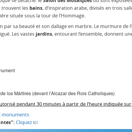
roque se détache: le
Salon des Mosaïques
où sont exposées
e trouvent les
bains
, d’inspiration arabe, divisés en trois sa
ère située sous la tour de l’Hommage.
ion par sa beauté et son dallage en marbre. Le murmure de l’
tigué. Les vastes
jardins
, entourant l’ensemble, donnent un
onument
e los Mártires (devant l’Alcazar des Rois Catholiques)
orisé pendant 30 minutes à partir de l’heure indiquée sur le
 et monuments
ntes":
Cliquez ici