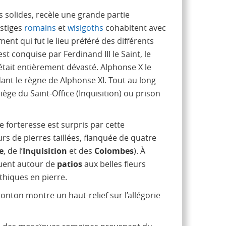
 solides, recèle une grande partie
estiges
romains
et
wisigoths
cohabitent avec
nt qui fut le lieu préféré des différents
st conquise par Ferdinand III le Saint, le
, était entièrement dévasté. Alphonse X le
nt le règne de Alphonse XI. Tout au long
Siège du Saint-Office (Inquisition) ou prison
te forteresse est surpris par cette
s de pierres taillées, flanquée de quatre
e
, de l’
Inquisition
et des
Colombes
). À
ibuent autour de
patios
aux belles fleurs
thiques en pierre.
onton montre un haut-relief sur l’allégorie