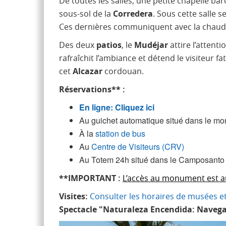
De toutes les salles, une petite chapelle ba
sous-sol de la
Corredera
. Sous cette salle s
Ces dernières communiquent avec la chaudi
Des deux
patios
, le
Mudéjar
attire l’attent
rafraîchit l’ambiance et détend le visiteur fa
cet
Alcazar
cordouan.
Réservations** :
En ligne: Cliquez ici
Au guichet automatique situé dans le m
À la
station de bus
Au
Centre de Visiteurs (CRV)
Au Totem 24h situé dans le Camposanto d
**IMPORTANT :
L’accès au monument est aut
Visites:
Consulter les horaires de musées
Spectacle "Naturaleza Encendida: Navega