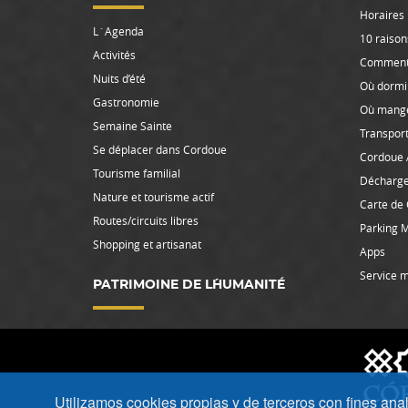
Horaires
L`Agenda
10 raison
Activités
Comment 
Nuits d’été
Où dormi
Gastronomie
Où mang
Semaine Sainte
Transpor
Se déplacer dans Cordoue
Cordoue 
Tourisme familial
Décharg
Nature et tourisme actif
Carte de
Routes/circuits libres
Parking 
Shopping et artisanat
Apps
Service m
PATRIMOINE DE L´HUMANITÉ
Utilizamos cookies propias y de terceros con fines analít