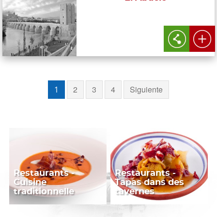
2
3
4
Siguiente
1
Restaurants -
Restaurants -
Cuisine
Tapas dans des
traditionnelle
tavernes