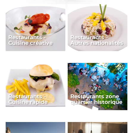
Restaurants -
Restaurants -
Cuisine créative
Autres nationalités
Restaurants -
Restaurants zone
Cuisine rapide
quartier historique