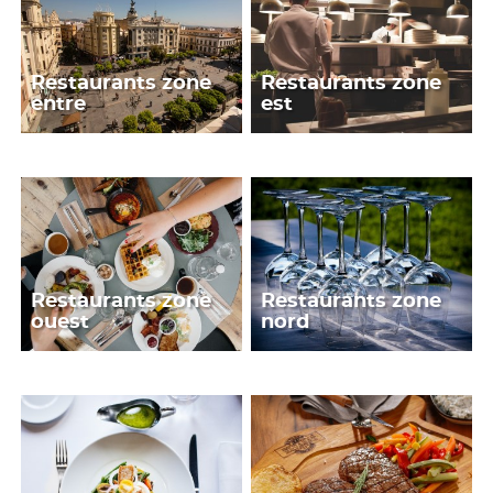
Restaurants zone
Restaurants zone
entre
est
Restaurants zone
Restaurants zone
ouest
nord