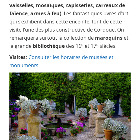
vaisselles, mosaïques, tapisseries, carreaux de
faïence, armes à feu)
. Les fantastiques uvres d’art
qui s’exhibent dans cette enceinte, font de cette
visite l’une des plus constructive de Cordoue. On
remarquera surtout la collection de
maroquins
et
e
e
la grande
bibliothèque
des 16
et 17
siècles.
Visites:
Consulter les horaires de musées et
monuments