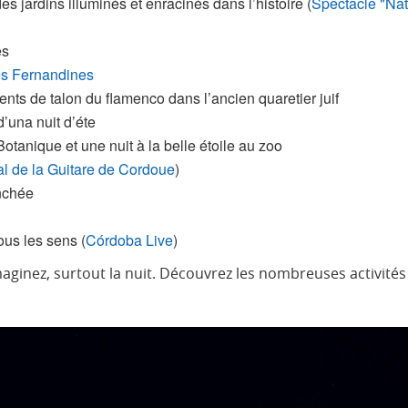
 jardins illuminés et enracinés dans l’histoire (
Spectacle "Na
es
es Fernandines
ts de talon du flamenco dans l’ancien quaretier juif
’una nuit d’éte
Botanique et une nuit à la belle étoile au zoo
al de la Guitare de Cordoue
)
anchée
ous les sens (
Córdoba Live
)
imaginez, surtout la nuit. Découvrez les nombreuses activit