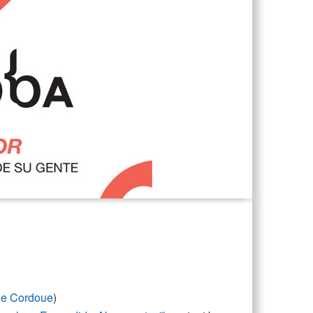
de Cordoue
)