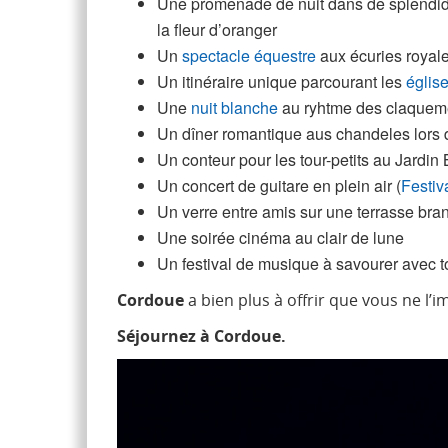
Une promenade de nuit dans de splendides
la fleur d’oranger
Un
spectacle équestre
aux écuries royal
Un itinéraire unique parcourant les
églis
Une
nuit blanche
au ryhtme des claquemen
Un dîner romantique aus chandeles lors d
Un conteur pour les tour-petits au Jardin 
Un concert de guitare en plein air (
Festiv
Un verre entre amis sur une terrasse br
Une soirée cinéma au clair de lune
Un festival de musique à savourer avec t
Cordoue
a bien plus à offrir que vous ne l’
Séjournez à Cordoue.